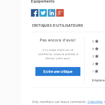
Équipements
CRITIQUES D'UTILISATEURS
Pas encore d'avis!
5
4
Il n'y a pas d'avis sur ce
commerce, soyez le premier à
3
donner votre avis!
2
1
Ecrire une critique
Emplac
Only members can leave comments.
S'identifier