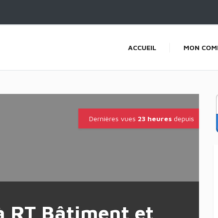
ACCUEIL
MON COM
Dernières vues
23 heures
depuis
à RT Bâtiment et