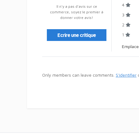
4
Il n'y a pas d'avis sur ce
commerce, soyez le premier à
3
donner votre avis!
2
1
Ecrire une critique
Emplac
Only members can leave comments.
S'identifier