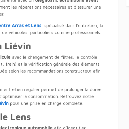
nsparente avec un
diagnostic automobile avant
ement les réparations nécessaires et d’assurer une
er.
ntre Arras et Lens
, spécialisé dans l’entretien, la
 de véhicules, particuliers comme professionnels.
n Liévin
icule
avec le changement de filtres, le contrôle
nt, frein) et la vérification générale des éléments
tuée selon les recommandations constructeur afin
Un entretien régulier permet de prolonger la durée
 d’optimiser la consommation. Retrouvez notre
évin
pour une prise en charge complète.
le Lens
électronique automobile
afin d’identifier