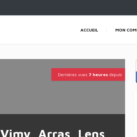
ACCUEIL
MON COM
Dernières vues
7 heures
depuis
 Vimy, Arras, Lens