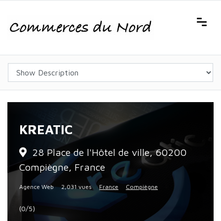
KREATIC
28 Place de l'Hôtel de ville, 60200
Compiègne, France
Agence Web
2,031 vues
France
Compiègne
(0/5)