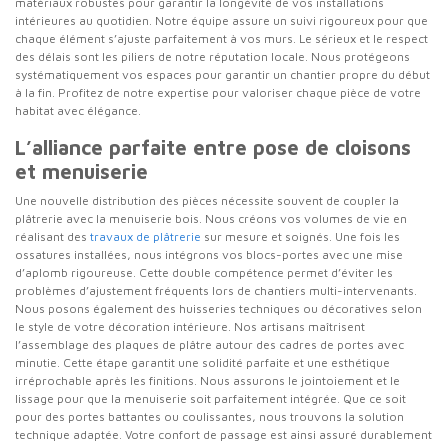
matériaux robustes pour garantir la longévité de vos installations
intérieures au quotidien. Notre équipe assure un suivi rigoureux pour que
chaque élément s’ajuste parfaitement à vos murs. Le sérieux et le respect
des délais sont les piliers de notre réputation locale. Nous protégeons
systématiquement vos espaces pour garantir un chantier propre du début
à la fin. Profitez de notre expertise pour valoriser chaque pièce de votre
habitat avec élégance.
L’alliance parfaite entre pose de cloisons
et menuiserie
Une nouvelle distribution des pièces nécessite souvent de coupler la
plâtrerie avec la menuiserie bois. Nous créons vos volumes de vie en
réalisant des
travaux de plâtrerie
sur mesure et soignés. Une fois les
ossatures installées, nous intégrons vos blocs-portes avec une mise
d’aplomb rigoureuse. Cette double compétence permet d’éviter les
problèmes d’ajustement fréquents lors de chantiers multi-intervenants.
Nous posons également des huisseries techniques ou décoratives selon
le style de votre décoration intérieure. Nos artisans maîtrisent
l’assemblage des plaques de plâtre autour des cadres de portes avec
minutie. Cette étape garantit une solidité parfaite et une esthétique
irréprochable après les finitions. Nous assurons le jointoiement et le
lissage pour que la menuiserie soit parfaitement intégrée. Que ce soit
pour des portes battantes ou coulissantes, nous trouvons la solution
technique adaptée. Votre confort de passage est ainsi assuré durablement