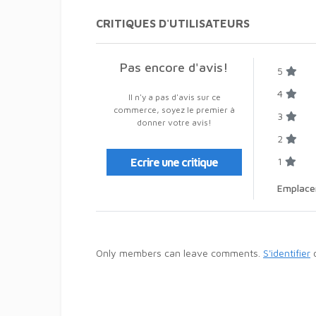
CRITIQUES D'UTILISATEURS
Pas encore d'avis!
5
4
Il n'y a pas d'avis sur ce
commerce, soyez le premier à
3
donner votre avis!
2
1
Ecrire une critique
Emplac
Only members can leave comments.
S'identifier