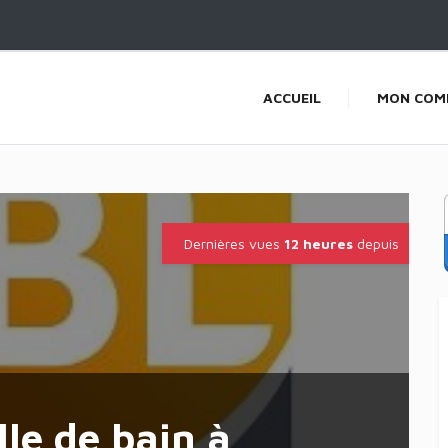
ACCUEIL
MON COM
Dernières vues
12 heures
depuis
le de bain à