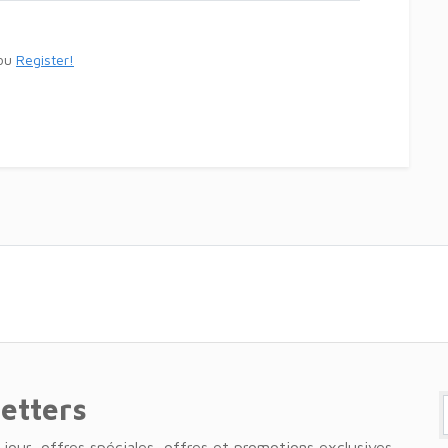
ou
Register!
letters
jour, offres spéciales, offres et promotions exclusives.