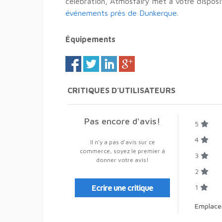
célébration, Atmosfairy met à votre disposi
événements près de Dunkerque
.
Équipements
CRITIQUES D'UTILISATEURS
Pas encore d'avis!
5
4
Il n'y a pas d'avis sur ce
commerce, soyez le premier à
3
donner votre avis!
2
1
Ecrire une critique
Emplac