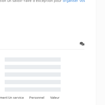
tion un savoir-faire d’exception pour
organiser vos
ement
Un service
Personnel
Valeur