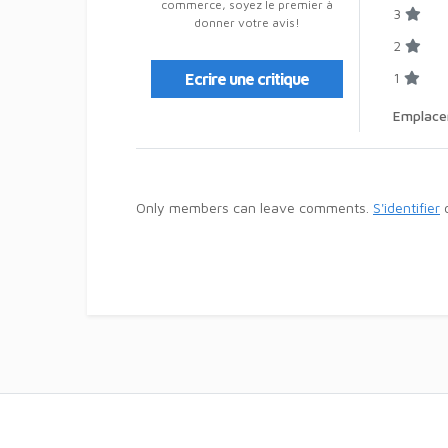
commerce, soyez le premier à
3
donner votre avis!
2
1
Ecrire une critique
Emplac
Only members can leave comments.
S'identifier