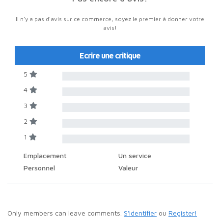
Il n'y a pas d'avis sur ce commerce, soyez le premier à donner votre
avis!
Ecrire une critique
5
4
3
2
1
Emplacement
Un service
Personnel
Valeur
Only members can leave comments.
S'identifier
ou
Register!