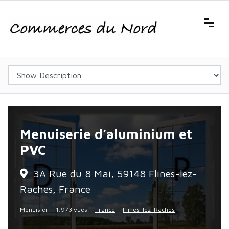
Menuiserie d’aluminium et
PVC
3A Rue du 8 Mai, 59148 Flines-lez-
Raches, France
Menuisier
1,973 vues
France
Flines-lez-Raches