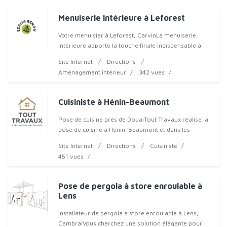
Menuiserie intérieure à Leforest
Votre menuisier à Leforest, CarvinLa menuiserie
intérieure apporte la touche finale indispensable à
toute rénovation réussie dans votre maison. Chez
Site Internet
Directions
Ezalia Renov, nous installons vos �
Aménagement intérieur
342 vues
Cuisiniste à Hénin-Beaumont
Pose de cuisine près de DouaiTout Travaux réalise la
pose de cuisine à Hénin-Beaumont et dans les
communes voisines. Nous intervenons également sur
Site Internet
Directions
Cuisiniste
Lens, Carvin, Seclin, Arras et Douai
451 vues
Pose de pergola à store enroulable à
Lens
Installateur de pergola à store enroulable à Lens,
CambraiVous cherchez une solution élégante pour