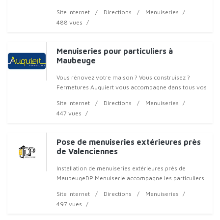
ombrager votre terrasse ? La pergola à store
Site Internet
Directions
Menuiseries
enroulable allie pratic
488 vues
Menuiseries pour particuliers à
Maubeuge
Vous rénovez votre maison ? Vous construisez ?
Fermetures Auquiert vous accompagne dans tous vos
projets. À Maubeuge et dans tout le Hainaut, nous
Site Internet
Directions
Menuiseries
équipons les particuliers avec
447 vues
Pose de menuiseries extérieures près
de Valenciennes
Installation de menuiseries extérieures près de
MaubeugeDP Menuiserie accompagne les particuliers
comme les professionnels dans leurs projets
Site Internet
Directions
Menuiseries
d’aménagement extérieur
497 vues