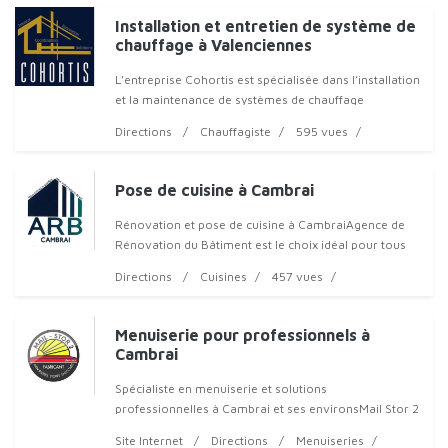
Installation et entretien de système de
chauffage à Valenciennes
L’entreprise Cohortis est spécialisée dans l’installation
et la maintenance de systèmes de chauffage
performants et adaptés à vos besoins. Nous
Directions
Chauffagiste
595 vues
intervenons à Valenciennes, Cambrai, Douai,
Pose de cuisine à Cambrai
Rénovation et pose de cuisine à CambraiAgence de
Rénovation du Bâtiment est le choix idéal pour tous
vos projets à Cambrai, Caudry e
Directions
Cuisines
457 vues
Menuiserie pour professionnels à
Cambrai
Spécialiste en menuiserie et solutions
professionnelles à Cambrai et ses environsMail Stor 2
met son expertise au service des professionnels de
Site Internet
Directions
Menuiseries