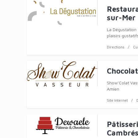
Restaura
sur-Mer
La Dégustation
plaisirs gustat
Directions
Cu
Chocolat
Show’Colat Vass
Amien
Site Internet
Pâtisser
Cambrés