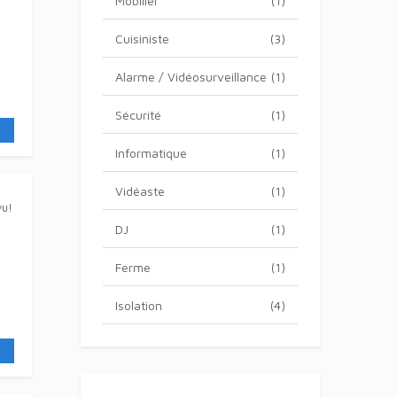
Mobilier
(1)
Cuisiniste
(3)
Alarme / Vidéosurveillance
(1)
Sécurité
(1)
Informatique
(1)
Vidéaste
(1)
vu!
DJ
(1)
Ferme
(1)
Isolation
(4)