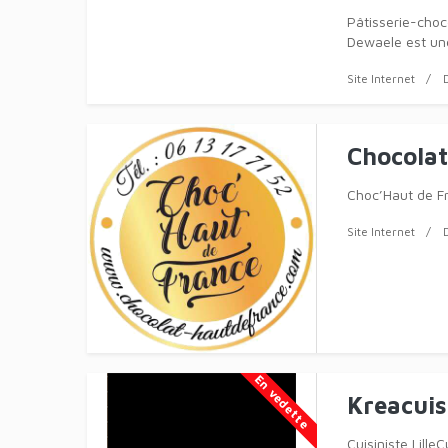
Pâtisserie-choc
Dewaele est un
Site Internet
Chocolat
Choc’Haut de Fr
Site Internet
En vedette
Kreacuis
Cuisiniste Lille