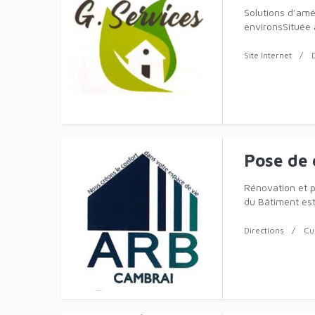
Solutions d’amé
environsSituée 
savoir-faire au 
Site Internet
Pose de 
Rénovation et 
du Bâtiment est
Caudry e
Directions
Cu