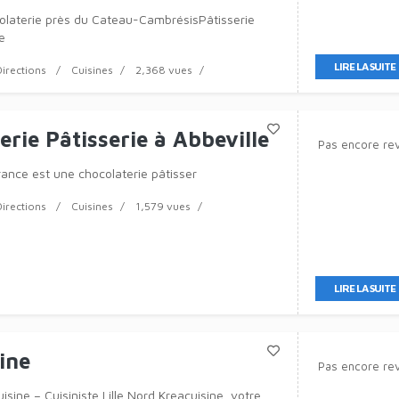
olaterie près du Cateau-CambrésisPâtisserie
e
LIRE LA SUITE
Directions
Cuisines
2,368 vues
erie Pâtisserie à Abbeville
Pas encore re
ance est une chocolaterie pâtisser
Directions
Cuisines
1,579 vues
LIRE LA SUITE
ine
Pas encore re
Cuisine – Cuisiniste Lille Nord Kreacuisine, votre