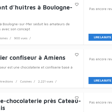
nt d’huîtres à Boulogne-
Pas encore re
 à Boulogne-sur-Mer séduit les amateurs de
ifs avec son concept
LIRE LA SUITE
isines
900 vues
ier confiseur à Amiens
Pas encore re
eur est une chocolaterie et confiserie basé à
LIRE LA SUITE
Directions
Cuisines
2,221 vues
ie-chocolaterie près Cateau-
Pas encore re
is