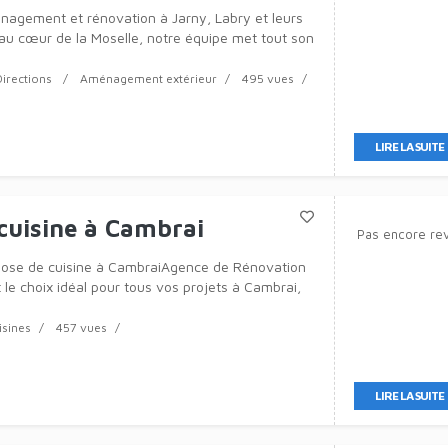
nagement et rénovation à Jarny, Labry et leurs
au cœur de la Moselle, notre équipe met tout son
service de votre habitat, qu’il s’a
Directions
Aménagement extérieur
495 vues
LIRE LA SUITE
cuisine à Cambrai
Pas encore re
pose de cuisine à CambraiAgence de Rénovation
 le choix idéal pour tous vos projets à Cambrai,
isines
457 vues
LIRE LA SUITE