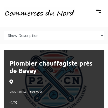
Plombier chauffagiste près
de Bavay
Chauffagiste
593 vues
(0/5)