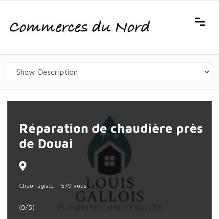
Réparation de chaudière près
de Douai
Chauffagiste
579 vues
(0/5)