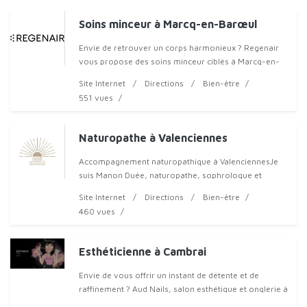
Soins minceur à Marcq-en-Barœul
Envie de retrouver un corps harmonieux ? Regenair
vous propose des soins minceur ciblés à Marcq-en-
Barœul.Notre centre accompagne femmes et
Site Internet
Directions
Bien-être
hommes dans leur transformation esthétique, avec
551 vues
des t
Naturopathe à Valenciennes
Accompagnement naturopathique à ValenciennesJe
suis Manon Duée, naturopathe, sophrologue et
réflexologue à Valenciennes. J’acco
Site Internet
Directions
Bien-être
460 vues
Esthéticienne à Cambrai
Envie de vous offrir un instant de détente et de
raffinement ? Aud Nails, salon esthétique et onglerie à
Cambrai