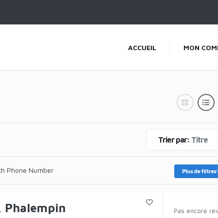
ACCUEIL
MON COM
Trier par:
Titre
th Phone Number
Plus de filtres
, Phalempin
Pas encore re