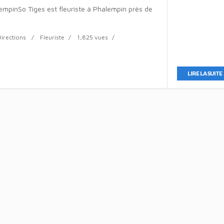
lempinSo Tiges est fleuriste à Phalempin près de
Directions
Fleuriste
1,825 vues
LIRE LA SUITE