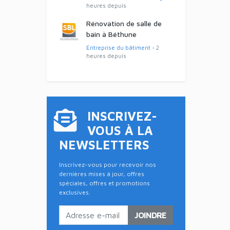
heures depuis
Rénovation de salle de
bain à Béthune
Entreprise du bâtiment
- 2
heures depuis
INSCRIVEZ-
VOUS À LA
NEWSLETTERS
Inscrivez-vous pour recevoir nos
dernières mises à jour, offres
spéciales, offres et promotions
exclusives.
JOINDRE