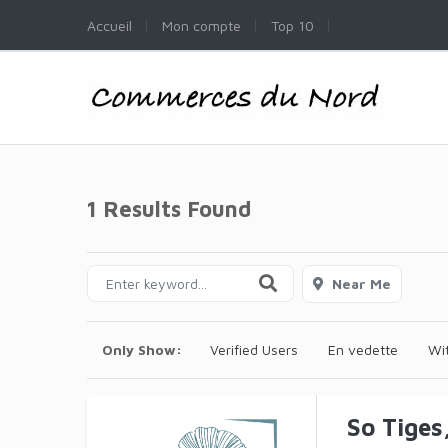
Accueil
Mon compte
Top 10
1 Results Found
Near Me
Only Show:
Verified Users
En vedette
Wi
So Tiges