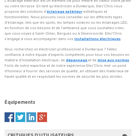
L’éclairage extérieur est un élément clé pour mettre en valeur votre jardin
ou votre terrasse. En tant qu’électricien à Dunkerque,
Elec’Chris vous
propos
e
des solutions d
‘
éclairage extérieur
esthétiques et
fonctionnelles. Nous pouvons vous conseiller sur les différents types
d’éclairage, tels que les spots, les lampes solaires ou les éclairages LED,
en fonction de vos besoins et de l’ambiance que vous souhaitez créer
,
que vous soyez à Saint-Omer, Bergues ou à Steenvoorde. Elec’Chris
s’engage à vous accompagner dans vos
installations électriques
.
Vous recherchez un électricien professionnel à Dunkerque ? Faites
confiance à notre équipe d’experts compétents pour tous vos besoins en
matière d’installation électrique, de
dépannage
et de
mise aux normes
.
Forts de notre expertise et de notre expérience
Elec’Chris met
un point
d’honneur à fournir des services de qualité, en utilisant des matériaux de
haute qualité et en respectant les normes de sécurité les plus strictes.
Équipements
CRITIQUES D'UTILISATEURS