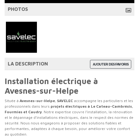
PHOTOS
LA DESCRIPTION
AJOUTER DES FAVORIS
Installation électrique à
Avesnes-sur-Helpe
Située à
Avesnes-sur-Helpe
,
SAVELEC
accompagne les particuliers et les
professionnels dans leurs
projets électriques à Le Cateau-Cambrésis,
Fourmies et Caudry
. Notre expertise couvre l’installation, la rénovation
et le dépannage d’installations électriques, dans le respect des normes de
sécurité. Nous nous engageons à proposer des solutions fiables et
performantes, adaptées à chaque besoin, pour améliorer votre confort
au quotidien.