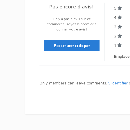
Pas encore d'avis!
5
4
Il n'y a pas d'avis sur ce
commerce, soyez le premier à
3
donner votre avis!
2
1
Ecrire une critique
Emplac
Only members can leave comments.
S'identifier