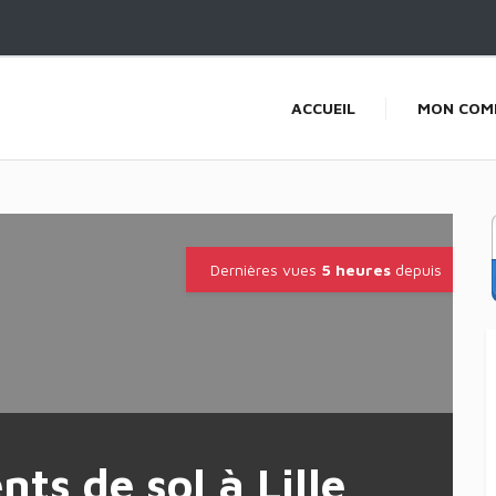
ACCUEIL
MON COM
Dernières vues
5 heures
depuis
ts de sol à Lille