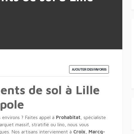
AJOUTER DES FAVORIS
nts de sol à Lille
opole
s environs ? Faites appel à
Prohabitat
, spécialiste
rquet massif, stratifié ou lino, nous vous
ques. Nos artisans interviennent à
Croix
,
Marcq-