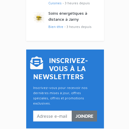
Cuisines
- 3 heures depuis
Soins énergétiques à
distance à Jarny
Bien-être
- 3 heures depuis
INSCRIVEZ-
VOUS À LA
NEWSLETTERS
Inscrivez-vous pour recevoir nos
dernières mises à jour, offres
spéciales, offres et promotions
exclusives.
JOINDRE