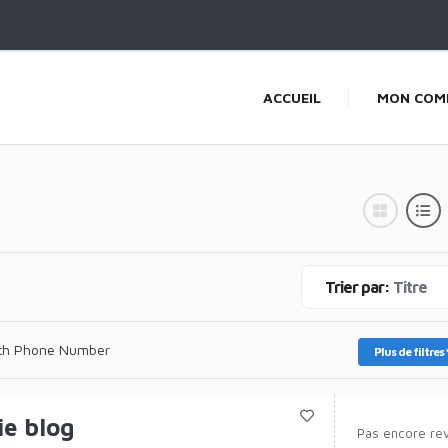
ACCUEIL
MON COM
Trier par:
Titre
th Phone Number
Plus de filtres
e blog
Pas encore re