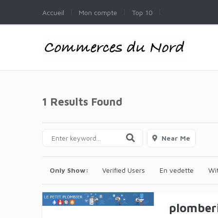
Accueil
Mon compte
Top 10
1 Results Found
Near Me
Only Show:
Verified Users
En vedette
Wi
plomberi