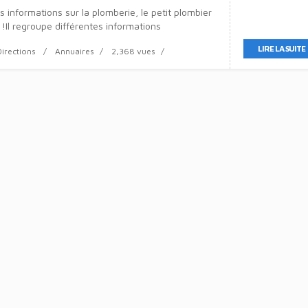
 informations sur la plomberie, le petit plombier
l !Il regroupe différentes informations
LIRE LA SUITE
Directions
Annuaires
2,368 vues