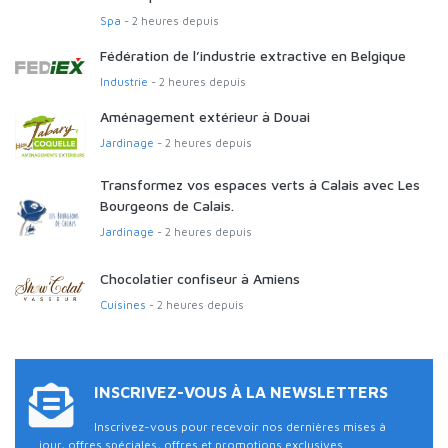
Spa
- 2 heures depuis
Fédération de l’industrie extractive en Belgique
Industrie
- 2 heures depuis
Aménagement extérieur à Douai
Jardinage
- 2 heures depuis
Transformez vos espaces verts à Calais avec Les
Bourgeons de Calais.
Jardinage
- 2 heures depuis
Chocolatier confiseur à Amiens
Cuisines
- 2 heures depuis
INSCRIVEZ-VOUS À LA NEWSLETTERS
Inscrivez-vous pour recevoir nos dernières mises à
jour, offres spéciales, offres et promotions exclusives.