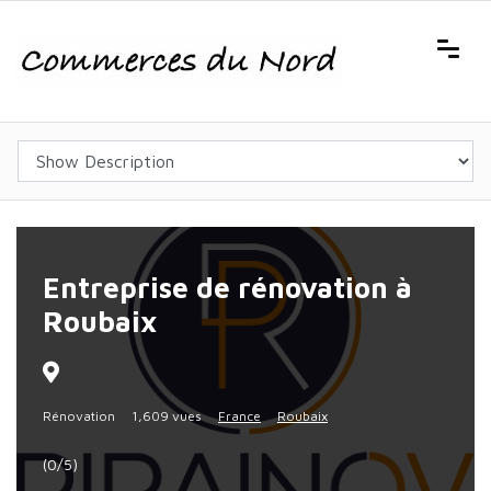
Entreprise de rénovation à
Roubaix
Rénovation
1,609 vues
France
Roubaix
(0/5)