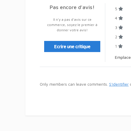
Pas encore d'avis!
5
4
Il n'y a pas d'avis sur ce
commerce, soyez le premier à
3
donner votre avis!
2
1
Ecrire une critique
Emplac
Only members can leave comments.
S'identifier