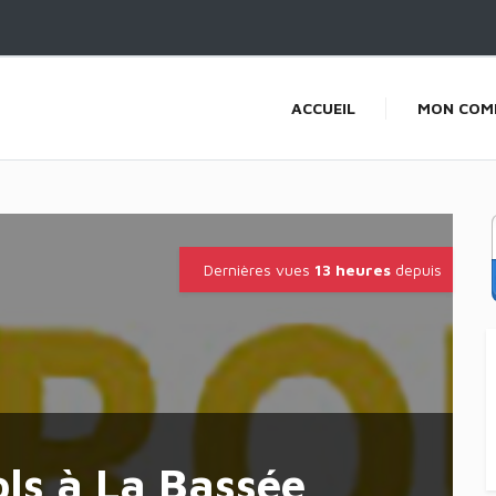
ACCUEIL
MON COM
Dernières vues
13 heures
depuis
ls à La Bassée