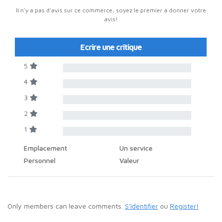
Il n'y a pas d'avis sur ce commerce, soyez le premier à donner votre
avis!
Ecrire une critique
5
4
3
2
1
Emplacement
Un service
Personnel
Valeur
Only members can leave comments.
S'identifier
ou
Register!